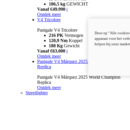
186,5 kg
GEWICHT
Vanaf €49.990
i
Ontdek meer
V4 Tricolore
Panigale V4 Tricolore
Door op “Alle cookies
216 PK
Vermogen
apparaat voor het verb
120,9 Nm
Koppel
helpen bij onze marke
188 Kg
Gewicht
Vanaf €63.000
i
Ontdek meer
Panigale V4 Márquez 2025 World Champion
Replica
Panigale V4 Márquez 2025 World Champion
Replica
Ontdek meer
Streetfighter