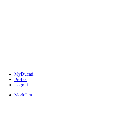
MyDucati
Profiel
Logout
Modellen