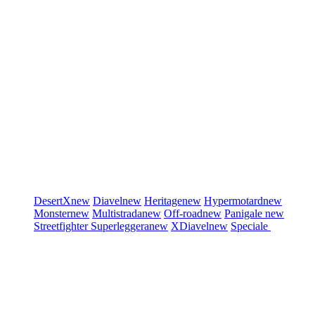
DesertX
new
Diavel
new
Heritage
new
Hypermotard
new
Monster
new
Multistrada
new
Off-road
new
Panigale
new
Streetfighter
Superleggera
new
XDiavel
new
Speciale