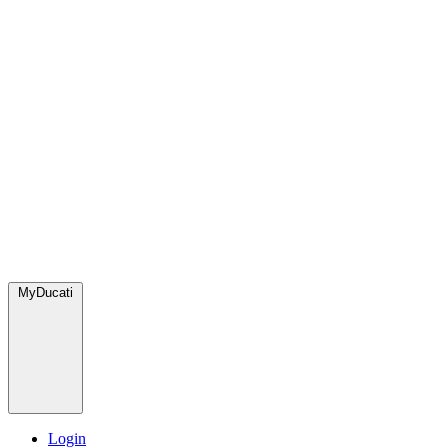
MyDucati
Login