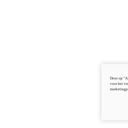
Door op “Al
voor het ve
marketingp