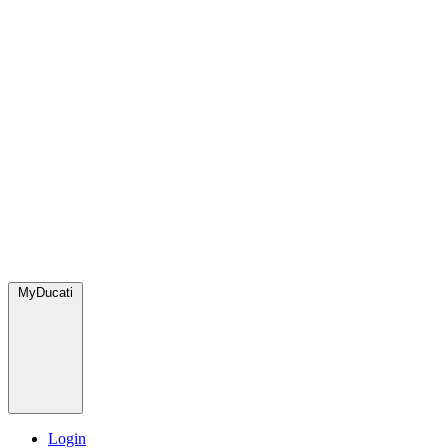
MyDucati
Login