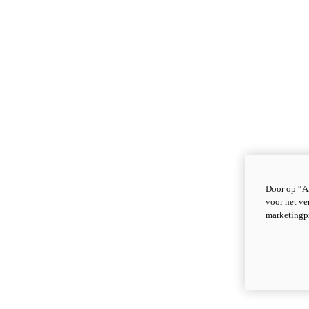
Door op “Al
voor het ve
marketingp