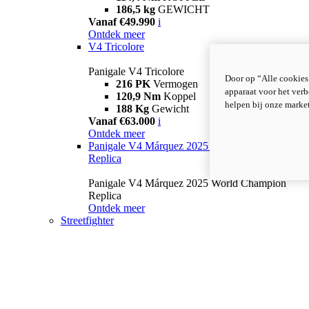
186,5 kg
GEWICHT
Vanaf €49.990
i
Ontdek meer
V4 Tricolore
Panigale V4 Tricolore
Door op “Alle cookies
216 PK
Vermogen
apparaat voor het verb
120,9 Nm
Koppel
helpen bij onze marke
188 Kg
Gewicht
Vanaf €63.000
i
Ontdek meer
Panigale V4 Márquez 2025 World Champion
Replica
Panigale V4 Márquez 2025 World Champion
Replica
Ontdek meer
Streetfighter