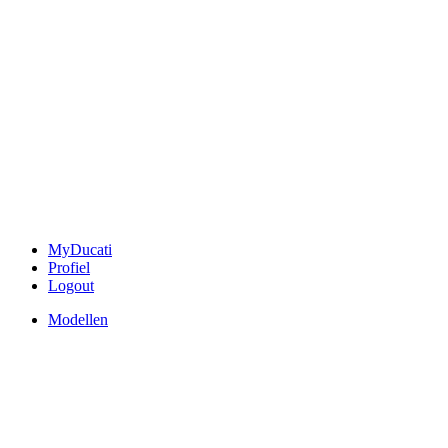
MyDucati
Profiel
Logout
Modellen