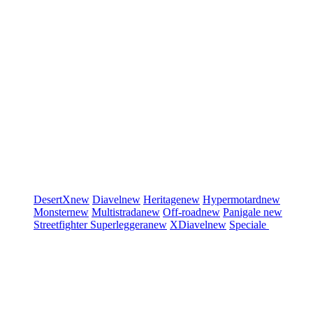
DesertX
new
Diavel
new
Heritage
new
Hypermotard
new
Monster
new
Multistrada
new
Off-road
new
Panigale
new
Streetfighter
Superleggera
new
XDiavel
new
Speciale