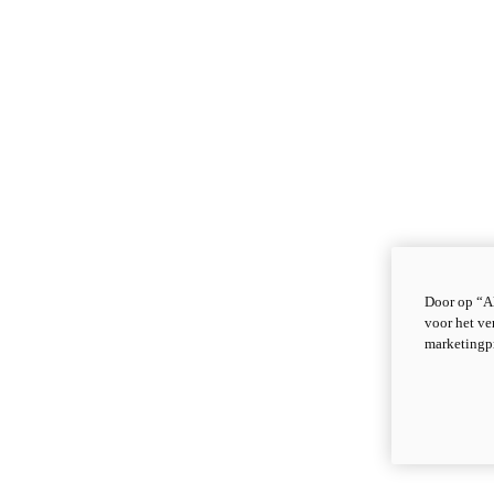
Door op “Al
voor het ve
marketingp