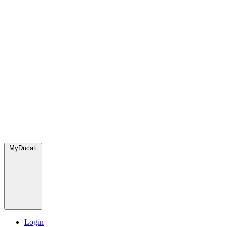
MyDucati
Login