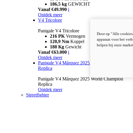
186,5 kg
GEWICHT
Vanaf €49.990
i
Ontdek meer
V4 Tricolore
Panigale V4 Tricolore
Door op “Alle cookies
216 PK
Vermogen
apparaat voor het verb
120,9 Nm
Koppel
helpen bij onze marke
188 Kg
Gewicht
Vanaf €63.000
i
Ontdek meer
Panigale V4 Márquez 2025 World Champion
Replica
Panigale V4 Márquez 2025 World Champion
Replica
Ontdek meer
Streetfighter