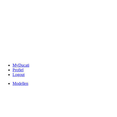
MyDucati
Profiel
Logout
Modellen