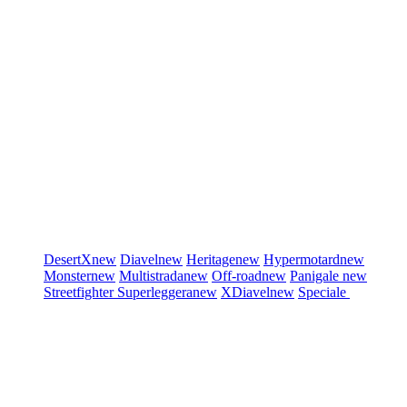
DesertX
new
Diavel
new
Heritage
new
Hypermotard
new
Monster
new
Multistrada
new
Off-road
new
Panigale
new
Streetfighter
Superleggera
new
XDiavel
new
Speciale