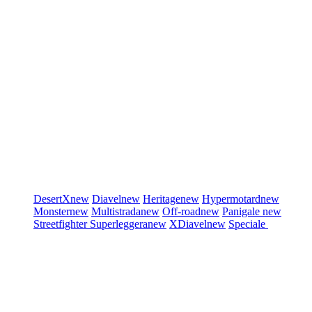
DesertX
new
Diavel
new
Heritage
new
Hypermotard
new
Monster
new
Multistrada
new
Off-road
new
Panigale
new
Streetfighter
Superleggera
new
XDiavel
new
Speciale