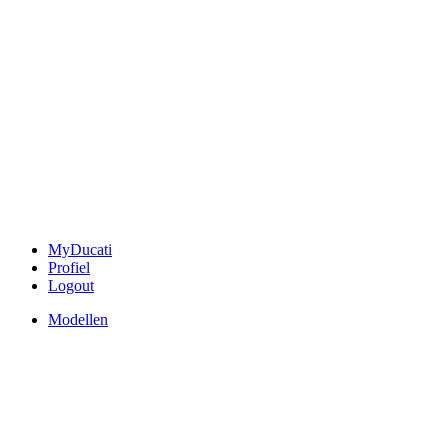
MyDucati
Profiel
Logout
Modellen