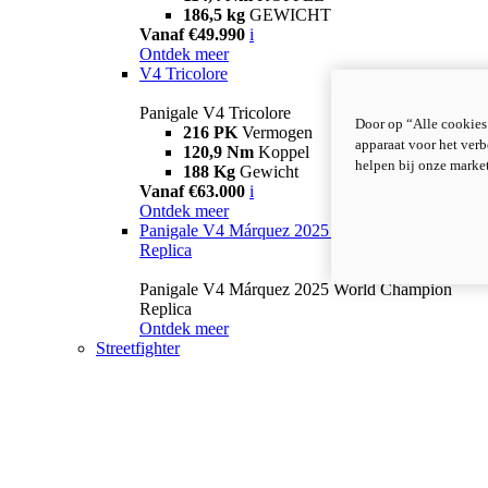
186,5 kg
GEWICHT
Vanaf €49.990
i
Ontdek meer
V4 Tricolore
Panigale V4 Tricolore
Door op “Alle cookies
216 PK
Vermogen
apparaat voor het verb
120,9 Nm
Koppel
helpen bij onze marke
188 Kg
Gewicht
Vanaf €63.000
i
Ontdek meer
Panigale V4 Márquez 2025 World Champion
Replica
Panigale V4 Márquez 2025 World Champion
Replica
Ontdek meer
Streetfighter