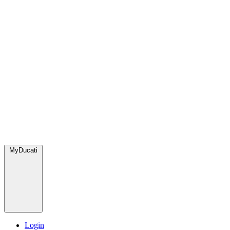
MyDucati
Login