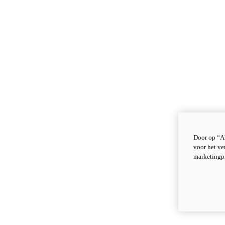
Door op “Al
voor het ve
marketingp