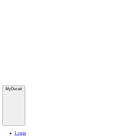
MyDucati
Login