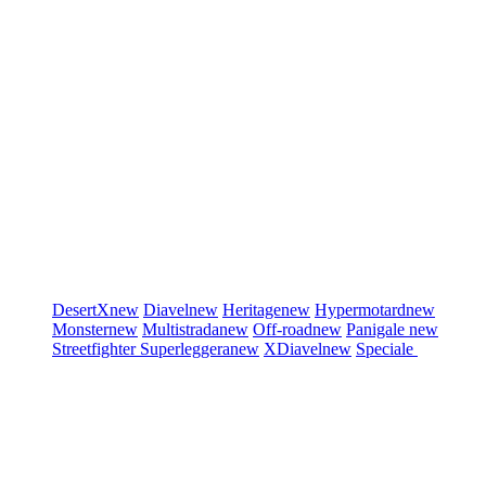
DesertX
new
Diavel
new
Heritage
new
Hypermotard
new
Monster
new
Multistrada
new
Off-road
new
Panigale
new
Streetfighter
Superleggera
new
XDiavel
new
Speciale