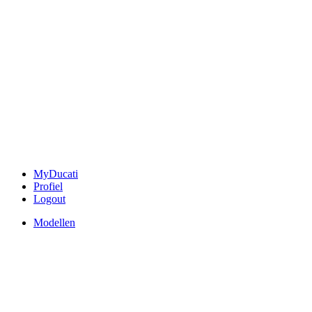
MyDucati
Profiel
Logout
Modellen