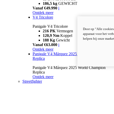
186,5 kg
GEWICHT
Vanaf €49.990
i
Ontdek meer
V4 Tricolore
Panigale V4 Tricolore
Door op “Alle cookies
216 PK
Vermogen
apparaat voor het verb
120,9 Nm
Koppel
helpen bij onze marke
188 Kg
Gewicht
Vanaf €63.000
i
Ontdek meer
Panigale V4 Márquez 2025 World Champion
Replica
Panigale V4 Márquez 2025 World Champion
Replica
Ontdek meer
Streetfighter