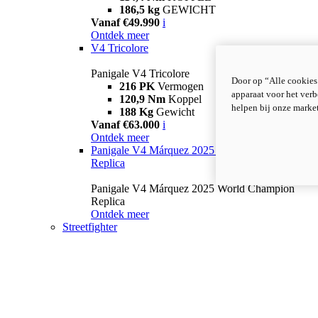
186,5 kg
GEWICHT
Vanaf €49.990
i
Ontdek meer
V4 Tricolore
Panigale V4 Tricolore
Door op “Alle cookies
216 PK
Vermogen
apparaat voor het verb
120,9 Nm
Koppel
helpen bij onze marke
188 Kg
Gewicht
Vanaf €63.000
i
Ontdek meer
Panigale V4 Márquez 2025 World Champion
Replica
Panigale V4 Márquez 2025 World Champion
Replica
Ontdek meer
Streetfighter