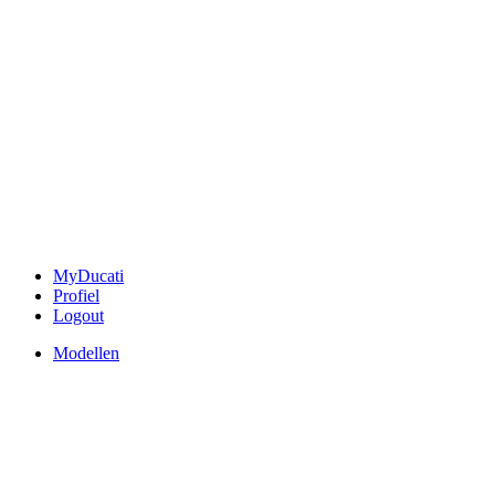
MyDucati
Profiel
Logout
Modellen