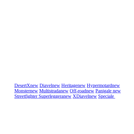
DesertX
new
Diavel
new
Heritage
new
Hypermotard
new
Monster
new
Multistrada
new
Off-road
new
Panigale
new
Streetfighter
Superleggera
new
XDiavel
new
Speciale