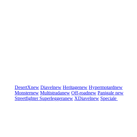
DesertX
new
Diavel
new
Heritage
new
Hypermotard
new
Monster
new
Multistrada
new
Off-road
new
Panigale
new
Streetfighter
Superleggera
new
XDiavel
new
Speciale