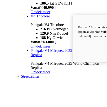
186,5 kg
GEWICHT
Vanaf €49.990
i
Ontdek meer
V4 Tricolore
Panigale V4 Tricolore
Door op “Alle cookies
216 PK
Vermogen
apparaat voor het verb
120,9 Nm
Koppel
helpen bij onze marke
188 Kg
Gewicht
Vanaf €63.000
i
Ontdek meer
Panigale V4 Márquez 2025 World Champion
Replica
Panigale V4 Márquez 2025 World Champion
Replica
Ontdek meer
Streetfighter