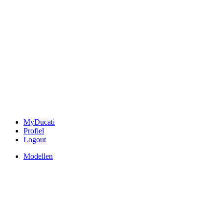
MyDucati
Profiel
Logout
Modellen