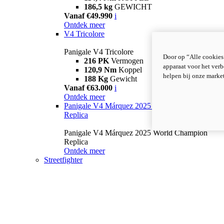
186,5 kg
GEWICHT
Vanaf €49.990
i
Ontdek meer
V4 Tricolore
Panigale V4 Tricolore
Door op “Alle cookies
216 PK
Vermogen
apparaat voor het verb
120,9 Nm
Koppel
helpen bij onze marke
188 Kg
Gewicht
Vanaf €63.000
i
Ontdek meer
Panigale V4 Márquez 2025 World Champion
Replica
Panigale V4 Márquez 2025 World Champion
Replica
Ontdek meer
Streetfighter