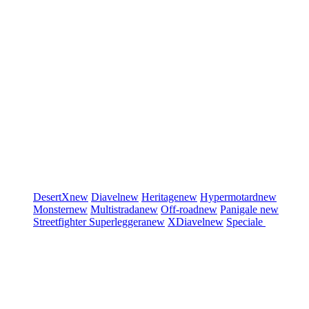
DesertX
new
Diavel
new
Heritage
new
Hypermotard
new
Monster
new
Multistrada
new
Off-road
new
Panigale
new
Streetfighter
Superleggera
new
XDiavel
new
Speciale