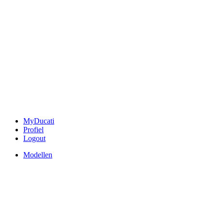
MyDucati
Profiel
Logout
Modellen