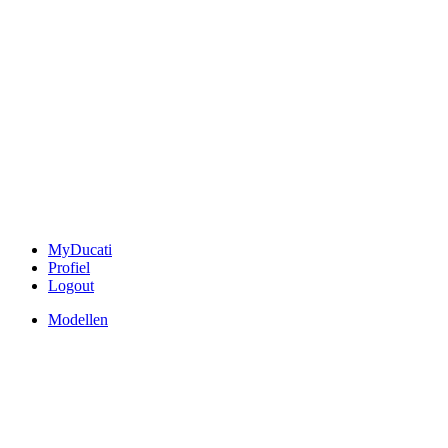
MyDucati
Profiel
Logout
Modellen