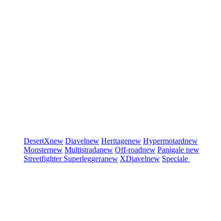
DesertX
new
Diavel
new
Heritage
new
Hypermotard
new
Monster
new
Multistrada
new
Off-road
new
Panigale
new
Streetfighter
Superleggera
new
XDiavel
new
Speciale