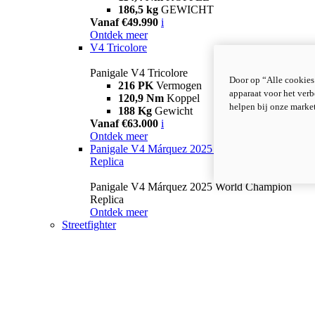
186,5 kg
GEWICHT
Vanaf €49.990
i
Ontdek meer
V4 Tricolore
Panigale V4 Tricolore
Door op “Alle cookies
216 PK
Vermogen
apparaat voor het verb
120,9 Nm
Koppel
helpen bij onze marke
188 Kg
Gewicht
Vanaf €63.000
i
Ontdek meer
Panigale V4 Márquez 2025 World Champion
Replica
Panigale V4 Márquez 2025 World Champion
Replica
Ontdek meer
Streetfighter