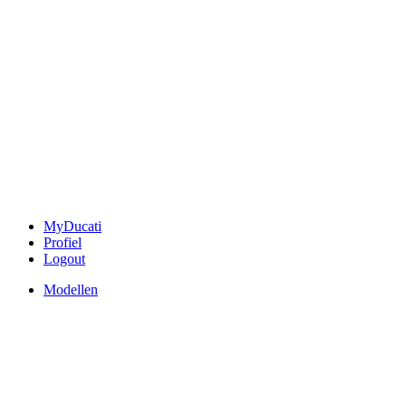
MyDucati
Profiel
Logout
Modellen