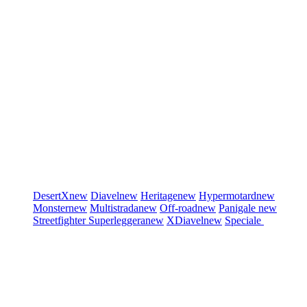
DesertX
new
Diavel
new
Heritage
new
Hypermotard
new
Monster
new
Multistrada
new
Off-road
new
Panigale
new
Streetfighter
Superleggera
new
XDiavel
new
Speciale