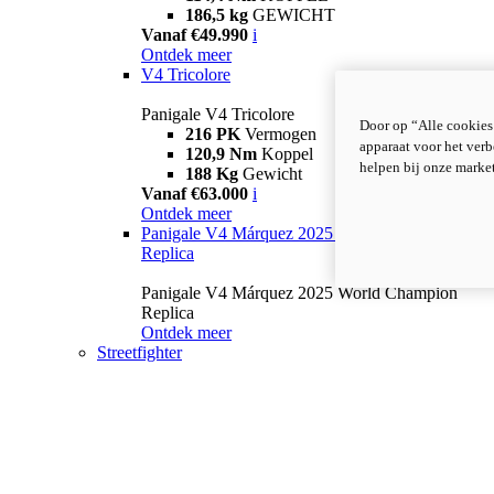
186,5 kg
GEWICHT
Vanaf €49.990
i
Ontdek meer
V4 Tricolore
Panigale V4 Tricolore
Door op “Alle cookies
216 PK
Vermogen
apparaat voor het verb
120,9 Nm
Koppel
helpen bij onze marke
188 Kg
Gewicht
Vanaf €63.000
i
Ontdek meer
Panigale V4 Márquez 2025 World Champion
Replica
Panigale V4 Márquez 2025 World Champion
Replica
Ontdek meer
Streetfighter