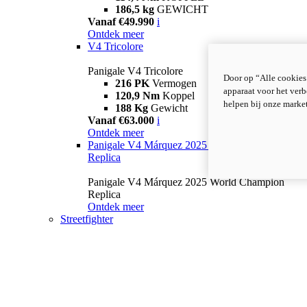
186,5 kg
GEWICHT
Vanaf €49.990
i
Ontdek meer
V4 Tricolore
Panigale V4 Tricolore
Door op “Alle cookies
216 PK
Vermogen
apparaat voor het verb
120,9 Nm
Koppel
helpen bij onze marke
188 Kg
Gewicht
Vanaf €63.000
i
Ontdek meer
Panigale V4 Márquez 2025 World Champion
Replica
Panigale V4 Márquez 2025 World Champion
Replica
Ontdek meer
Streetfighter