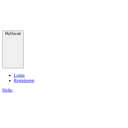
MyDucati
Login
Registreren
Hello,