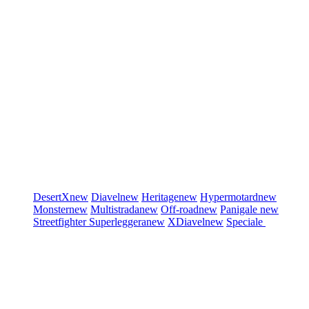
DesertX
new
Diavel
new
Heritage
new
Hypermotard
new
Monster
new
Multistrada
new
Off-road
new
Panigale
new
Streetfighter
Superleggera
new
XDiavel
new
Speciale