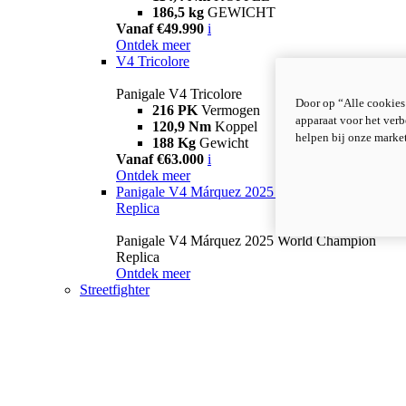
186,5 kg
GEWICHT
Vanaf €49.990
i
Ontdek meer
V4 Tricolore
Panigale V4 Tricolore
Door op “Alle cookies
216 PK
Vermogen
apparaat voor het verb
120,9 Nm
Koppel
helpen bij onze marke
188 Kg
Gewicht
Vanaf €63.000
i
Ontdek meer
Panigale V4 Márquez 2025 World Champion
Replica
Panigale V4 Márquez 2025 World Champion
Replica
Ontdek meer
Streetfighter