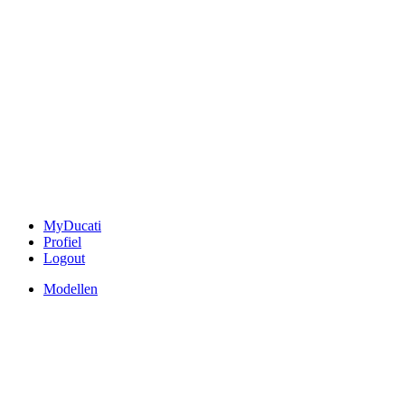
MyDucati
Profiel
Logout
Modellen