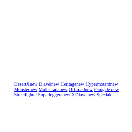
DesertX
new
Diavel
new
Heritage
new
Hypermotard
new
Monster
new
Multistrada
new
Off-road
new
Panigale
new
Streetfighter
Superleggera
new
XDiavel
new
Speciale