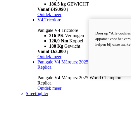
186,5 kg
GEWICHT
Vanaf €49.990
i
Ontdek meer
V4 Tricolore
Panigale V4 Tricolore
Door op “Alle cookies
216 PK
Vermogen
apparaat voor het verb
120,9 Nm
Koppel
helpen bij onze marke
188 Kg
Gewicht
Vanaf €63.000
i
Ontdek meer
Panigale V4 Márquez 2025 World Champion
Replica
Panigale V4 Márquez 2025 World Champion
Replica
Ontdek meer
Streetfighter