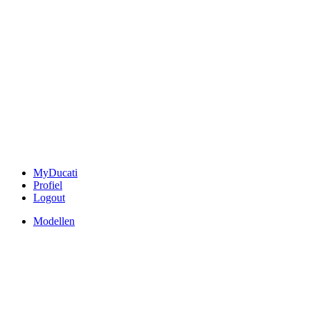
MyDucati
Profiel
Logout
Modellen