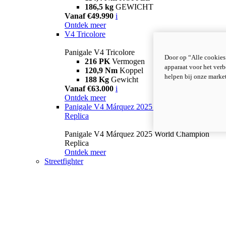
186,5 kg
GEWICHT
Vanaf €49.990
i
Ontdek meer
V4 Tricolore
Panigale V4 Tricolore
Door op “Alle cookies
216 PK
Vermogen
apparaat voor het verb
120,9 Nm
Koppel
helpen bij onze marke
188 Kg
Gewicht
Vanaf €63.000
i
Ontdek meer
Panigale V4 Márquez 2025 World Champion
Replica
Panigale V4 Márquez 2025 World Champion
Replica
Ontdek meer
Streetfighter