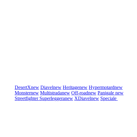
DesertX
new
Diavel
new
Heritage
new
Hypermotard
new
Monster
new
Multistrada
new
Off-road
new
Panigale
new
Streetfighter
Superleggera
new
XDiavel
new
Speciale