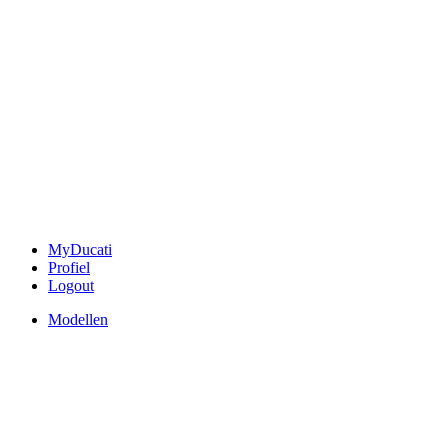
MyDucati
Profiel
Logout
Modellen