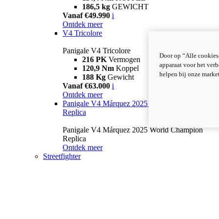
186,5 kg
GEWICHT
Vanaf €49.990
i
Ontdek meer
V4 Tricolore
Panigale V4 Tricolore
Door op “Alle cookies
216 PK
Vermogen
apparaat voor het verb
120,9 Nm
Koppel
helpen bij onze marke
188 Kg
Gewicht
Vanaf €63.000
i
Ontdek meer
Panigale V4 Márquez 2025 World Champion
Replica
Panigale V4 Márquez 2025 World Champion
Replica
Ontdek meer
Streetfighter