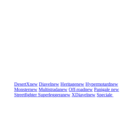
DesertX
new
Diavel
new
Heritage
new
Hypermotard
new
Monster
new
Multistrada
new
Off-road
new
Panigale
new
Streetfighter
Superleggera
new
XDiavel
new
Speciale