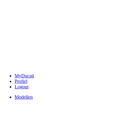
MyDucati
Profiel
Logout
Modellen