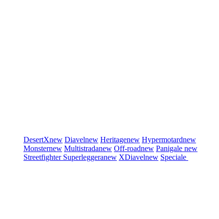
DesertX
new
Diavel
new
Heritage
new
Hypermotard
new
Monster
new
Multistrada
new
Off-road
new
Panigale
new
Streetfighter
Superleggera
new
XDiavel
new
Speciale