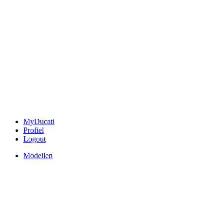
MyDucati
Profiel
Logout
Modellen