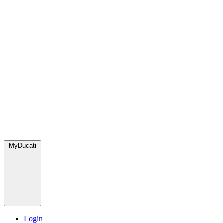
MyDucati
Login