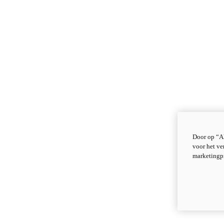
Door op “Al
voor het ve
marketingp