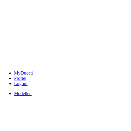
MyDucati
Profiel
Logout
Modellen