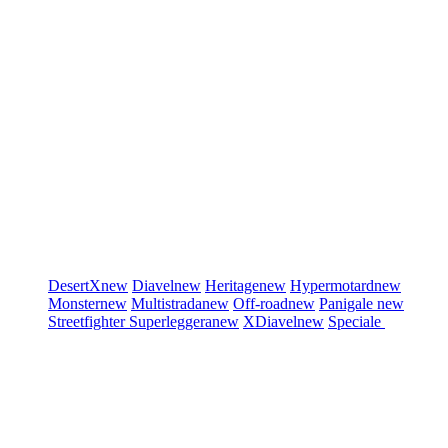
DesertX
new
Diavel
new
Heritage
new
Hypermotard
new
Monster
new
Multistrada
new
Off-road
new
Panigale
new
Streetfighter
Superleggera
new
XDiavel
new
Speciale