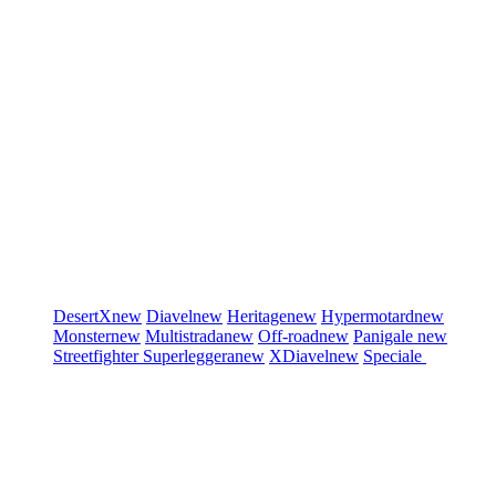
DesertX
new
Diavel
new
Heritage
new
Hypermotard
new
Monster
new
Multistrada
new
Off-road
new
Panigale
new
Streetfighter
Superleggera
new
XDiavel
new
Speciale