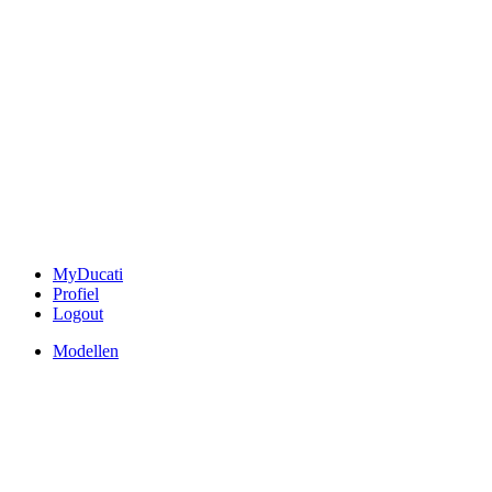
MyDucati
Profiel
Logout
Modellen