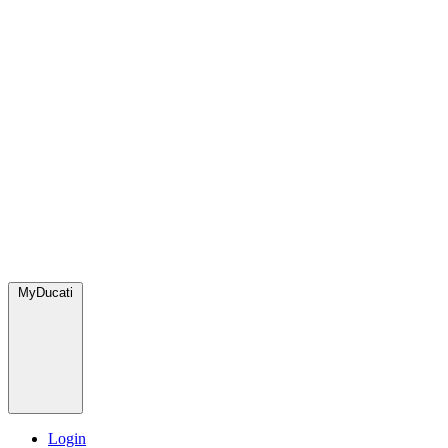
MyDucati
Login