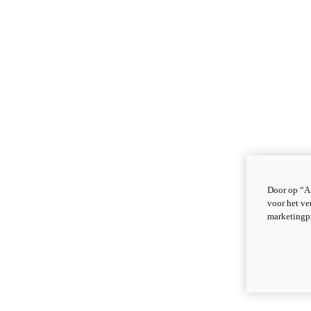
Door op “Al
voor het ve
marketingp