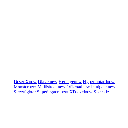
DesertX
new
Diavel
new
Heritage
new
Hypermotard
new
Monster
new
Multistrada
new
Off-road
new
Panigale
new
Streetfighter
Superleggera
new
XDiavel
new
Speciale