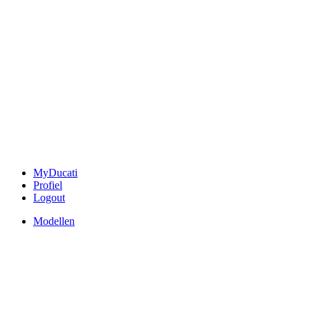
MyDucati
Profiel
Logout
Modellen