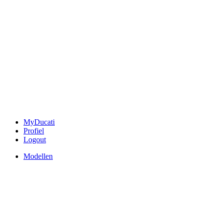
MyDucati
Profiel
Logout
Modellen