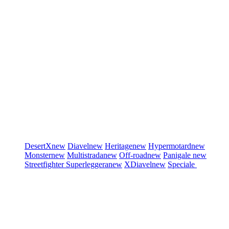
DesertX
new
Diavel
new
Heritage
new
Hypermotard
new
Monster
new
Multistrada
new
Off-road
new
Panigale
new
Streetfighter
Superleggera
new
XDiavel
new
Speciale