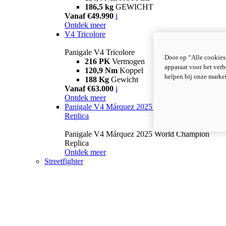
186,5 kg
GEWICHT
Vanaf €49.990
i
Ontdek meer
V4 Tricolore
Panigale V4 Tricolore
Door op “Alle cookies
216 PK
Vermogen
apparaat voor het verb
120,9 Nm
Koppel
helpen bij onze marke
188 Kg
Gewicht
Vanaf €63.000
i
Ontdek meer
Panigale V4 Márquez 2025 World Champion
Replica
Panigale V4 Márquez 2025 World Champion
Replica
Ontdek meer
Streetfighter