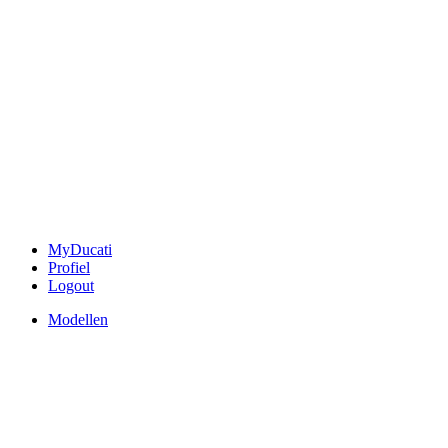
MyDucati
Profiel
Logout
Modellen