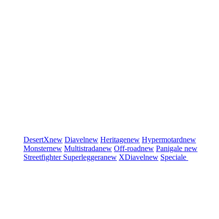
DesertX
new
Diavel
new
Heritage
new
Hypermotard
new
Monster
new
Multistrada
new
Off-road
new
Panigale
new
Streetfighter
Superleggera
new
XDiavel
new
Speciale