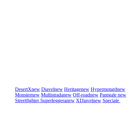
DesertX
new
Diavel
new
Heritage
new
Hypermotard
new
Monster
new
Multistrada
new
Off-road
new
Panigale
new
Streetfighter
Superleggera
new
XDiavel
new
Speciale