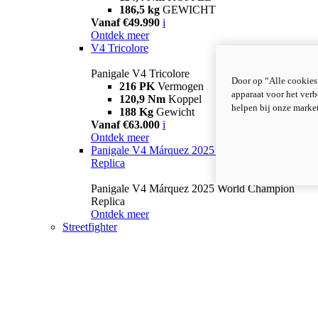
186,5 kg
GEWICHT
Vanaf €49.990
i
Ontdek meer
V4 Tricolore
Panigale V4 Tricolore
Door op “Alle cookies
216 PK
Vermogen
apparaat voor het verb
120,9 Nm
Koppel
helpen bij onze marke
188 Kg
Gewicht
Vanaf €63.000
i
Ontdek meer
Panigale V4 Márquez 2025 World Champion
Replica
Panigale V4 Márquez 2025 World Champion
Replica
Ontdek meer
Streetfighter