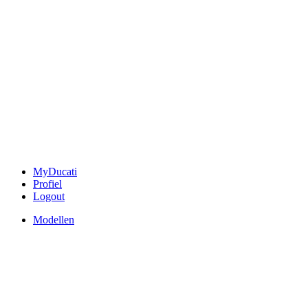
MyDucati
Profiel
Logout
Modellen