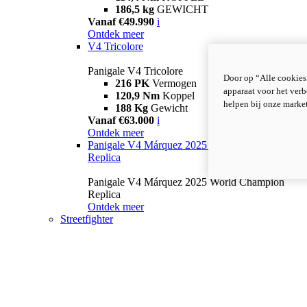
186,5 kg
GEWICHT
Vanaf €49.990
i
Ontdek meer
V4 Tricolore
Panigale V4 Tricolore
Door op “Alle cookies
216 PK
Vermogen
apparaat voor het verb
120,9 Nm
Koppel
helpen bij onze marke
188 Kg
Gewicht
Vanaf €63.000
i
Ontdek meer
Panigale V4 Márquez 2025 World Champion
Replica
Panigale V4 Márquez 2025 World Champion
Replica
Ontdek meer
Streetfighter