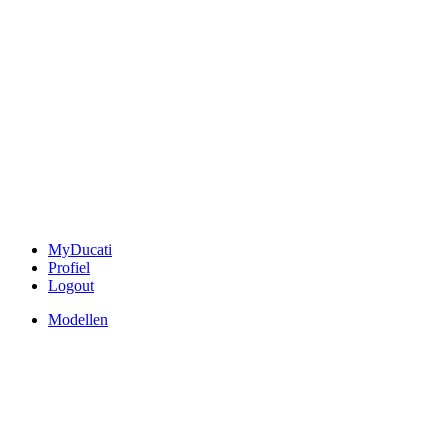
MyDucati
Profiel
Logout
Modellen