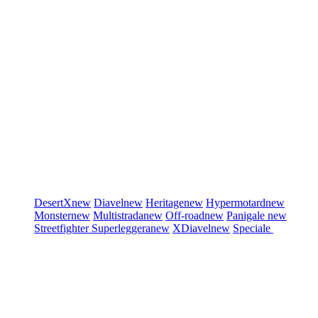
DesertX
new
Diavel
new
Heritage
new
Hypermotard
new
Monster
new
Multistrada
new
Off-road
new
Panigale
new
Streetfighter
Superleggera
new
XDiavel
new
Speciale