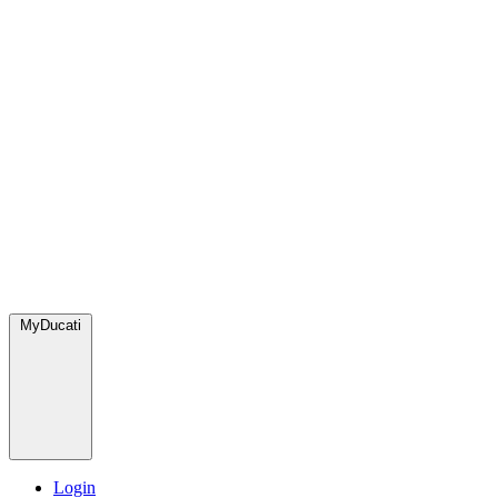
MyDucati
Login