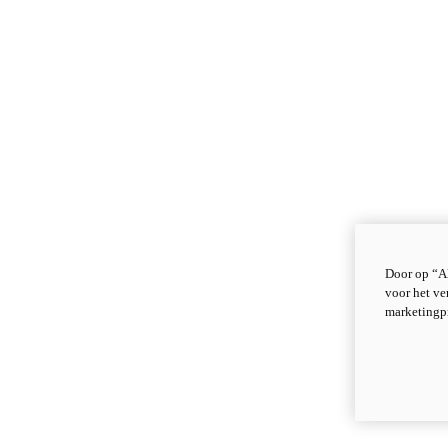
Door op “Al
voor het ve
marketingp