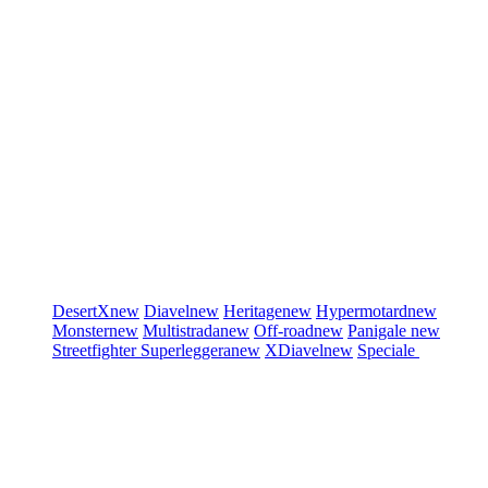
DesertX
new
Diavel
new
Heritage
new
Hypermotard
new
Monster
new
Multistrada
new
Off-road
new
Panigale
new
Streetfighter
Superleggera
new
XDiavel
new
Speciale