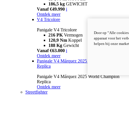
186,5 kg
GEWICHT
Vanaf €49.990
i
Ontdek meer
V4 Tricolore
Panigale V4 Tricolore
Door op “Alle cookies
216 PK
Vermogen
apparaat voor het verb
120,9 Nm
Koppel
helpen bij onze marke
188 Kg
Gewicht
Vanaf €63.000
i
Ontdek meer
Panigale V4 Márquez 2025 World Champion
Replica
Panigale V4 Márquez 2025 World Champion
Replica
Ontdek meer
Streetfighter