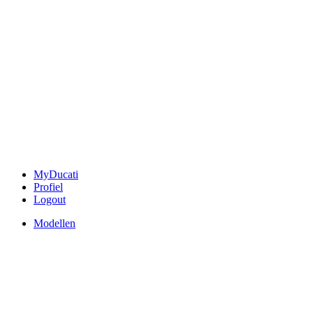
MyDucati
Profiel
Logout
Modellen