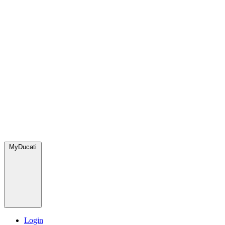
MyDucati
Login