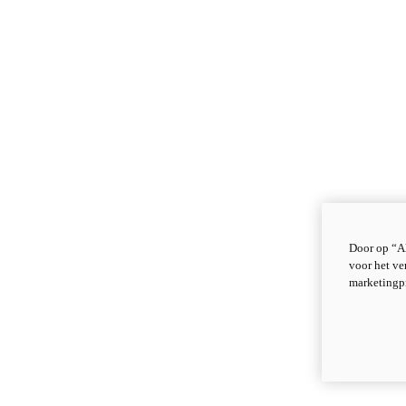
Door op “Al
voor het ve
marketingp