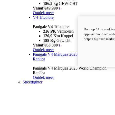
186,5 kg
GEWICHT
Vanaf €49.990
i
Ontdek meer
V4 Tricolore
Panigale V4 Tricolore
Door op “Alle cookies
216 PK
Vermogen
apparaat voor het verb
120,9 Nm
Koppel
helpen bij onze marke
188 Kg
Gewicht
Vanaf €63.000
i
Ontdek meer
Panigale V4 Márquez 2025 World Champion
Replica
Panigale V4 Márquez 2025 World Champion
Replica
Ontdek meer
Streetfighter