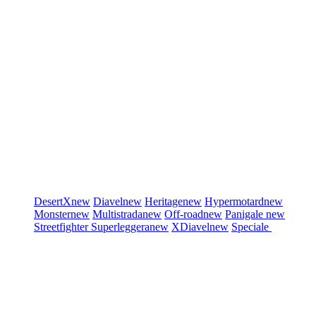
DesertX
new
Diavel
new
Heritage
new
Hypermotard
new
Monster
new
Multistrada
new
Off-road
new
Panigale
new
Streetfighter
Superleggera
new
XDiavel
new
Speciale