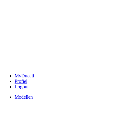
MyDucati
Profiel
Logout
Modellen