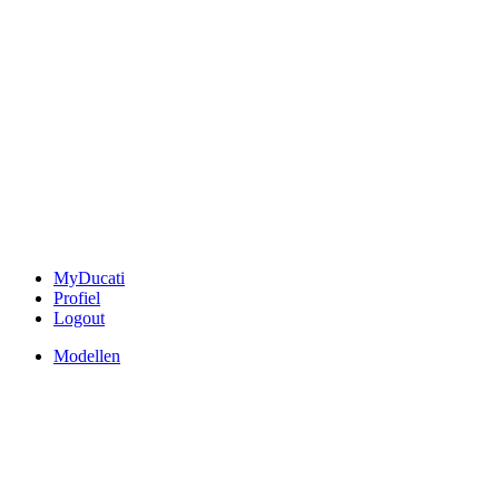
MyDucati
Profiel
Logout
Modellen