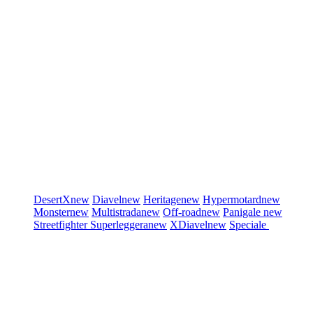
DesertX
new
Diavel
new
Heritage
new
Hypermotard
new
Monster
new
Multistrada
new
Off-road
new
Panigale
new
Streetfighter
Superleggera
new
XDiavel
new
Speciale