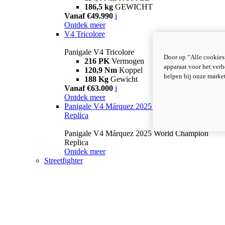
186,5 kg
GEWICHT
Vanaf €49.990
i
Ontdek meer
V4 Tricolore
Panigale V4 Tricolore
Door op “Alle cookies
216 PK
Vermogen
apparaat voor het verb
120,9 Nm
Koppel
helpen bij onze marke
188 Kg
Gewicht
Vanaf €63.000
i
Ontdek meer
Panigale V4 Márquez 2025 World Champion
Replica
Panigale V4 Márquez 2025 World Champion
Replica
Ontdek meer
Streetfighter