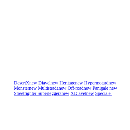
DesertX
new
Diavel
new
Heritage
new
Hypermotard
new
Monster
new
Multistrada
new
Off-road
new
Panigale
new
Streetfighter
Superleggera
new
XDiavel
new
Speciale