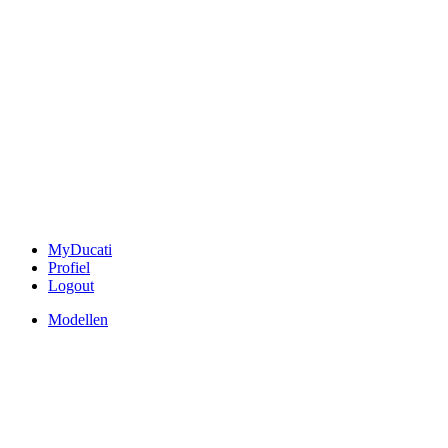
MyDucati
Profiel
Logout
Modellen