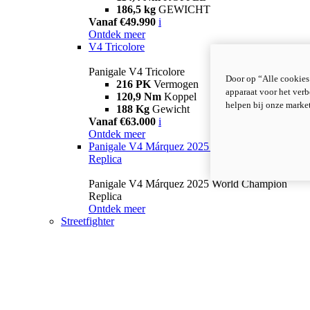
186,5 kg
GEWICHT
Vanaf €49.990
i
Ontdek meer
V4 Tricolore
Panigale V4 Tricolore
Door op “Alle cookies
216 PK
Vermogen
apparaat voor het verb
120,9 Nm
Koppel
helpen bij onze marke
188 Kg
Gewicht
Vanaf €63.000
i
Ontdek meer
Panigale V4 Márquez 2025 World Champion
Replica
Panigale V4 Márquez 2025 World Champion
Replica
Ontdek meer
Streetfighter