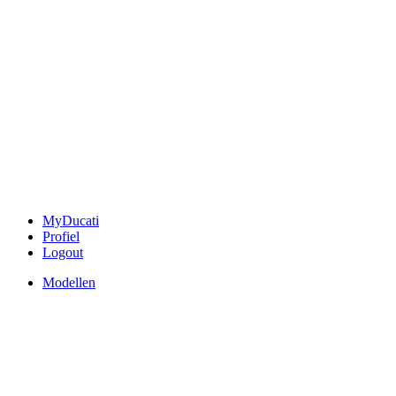
MyDucati
Profiel
Logout
Modellen