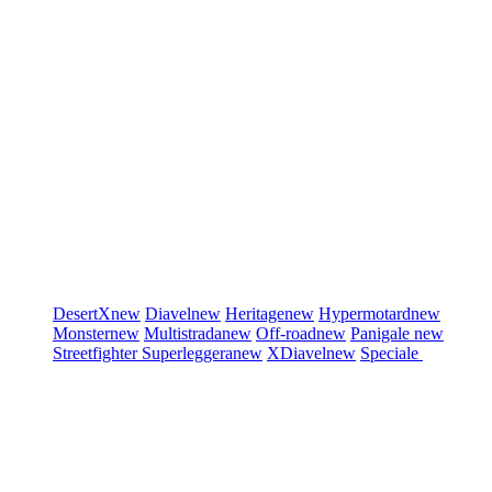
DesertX
new
Diavel
new
Heritage
new
Hypermotard
new
Monster
new
Multistrada
new
Off-road
new
Panigale
new
Streetfighter
Superleggera
new
XDiavel
new
Speciale