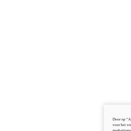
Door op “Al
voor het ve
marketingp