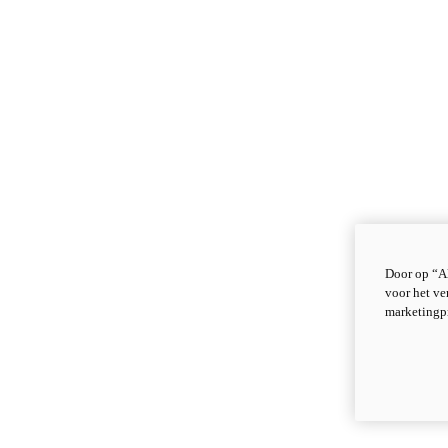
Door op “Al
voor het ve
marketingp