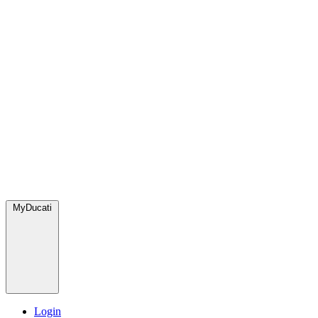
MyDucati
Login