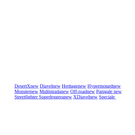
DesertX
new
Diavel
new
Heritage
new
Hypermotard
new
Monster
new
Multistrada
new
Off-road
new
Panigale
new
Streetfighter
Superleggera
new
XDiavel
new
Speciale