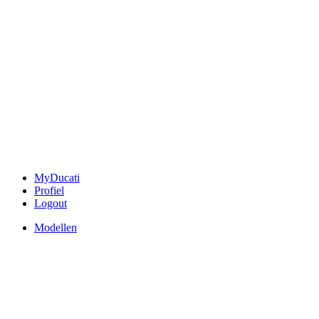
MyDucati
Profiel
Logout
Modellen