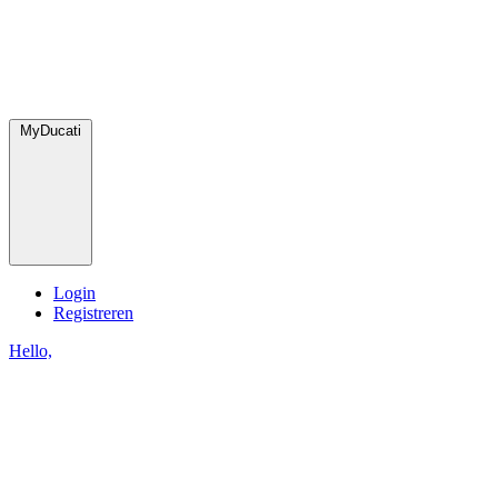
MyDucati
Login
Registreren
Hello,