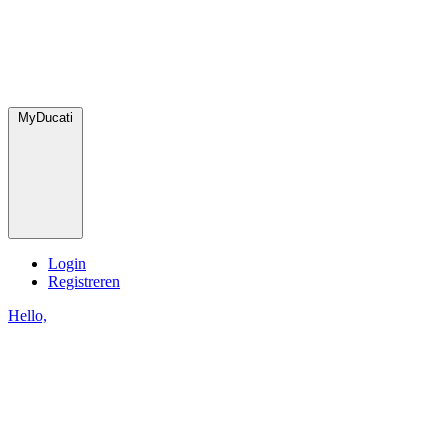
MyDucati
Login
Registreren
Hello,