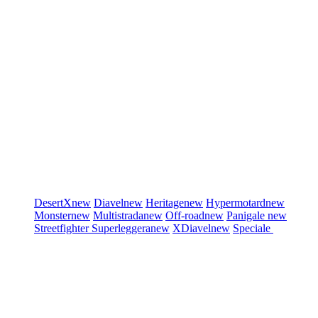
DesertX
new
Diavel
new
Heritage
new
Hypermotard
new
Monster
new
Multistrada
new
Off-road
new
Panigale
new
Streetfighter
Superleggera
new
XDiavel
new
Speciale