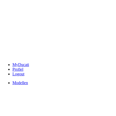
MyDucati
Profiel
Logout
Modellen