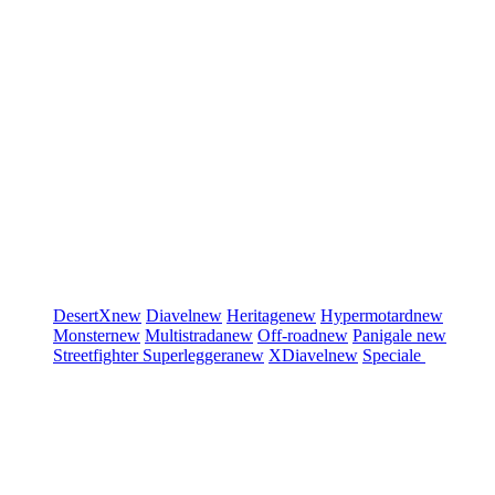
DesertX
new
Diavel
new
Heritage
new
Hypermotard
new
Monster
new
Multistrada
new
Off-road
new
Panigale
new
Streetfighter
Superleggera
new
XDiavel
new
Speciale