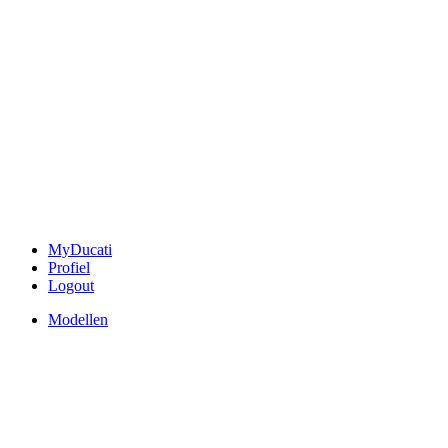
MyDucati
Profiel
Logout
Modellen