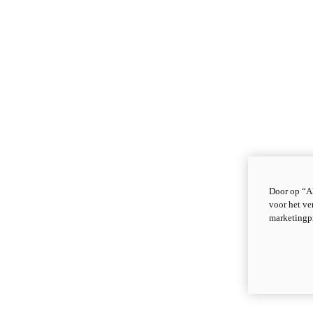
Door op “Al
voor het ve
marketingp