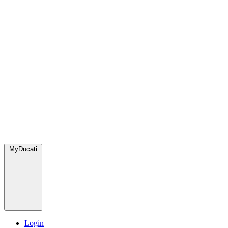
MyDucati
Login