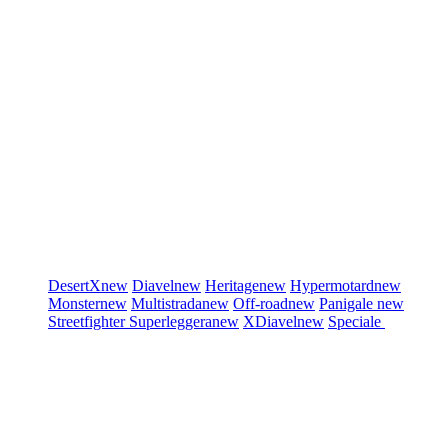
DesertX
new
Diavel
new
Heritage
new
Hypermotard
new
Monster
new
Multistrada
new
Off-road
new
Panigale
new
Streetfighter
Superleggera
new
XDiavel
new
Speciale