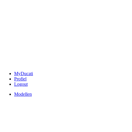
MyDucati
Profiel
Logout
Modellen