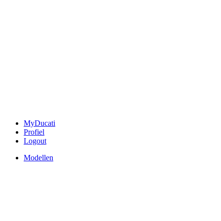
MyDucati
Profiel
Logout
Modellen