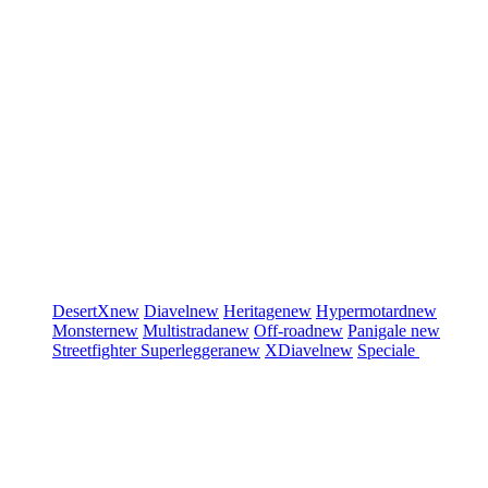
DesertX
new
Diavel
new
Heritage
new
Hypermotard
new
Monster
new
Multistrada
new
Off-road
new
Panigale
new
Streetfighter
Superleggera
new
XDiavel
new
Speciale