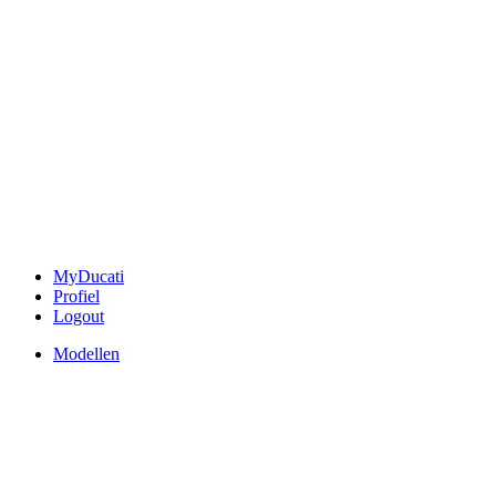
MyDucati
Profiel
Logout
Modellen