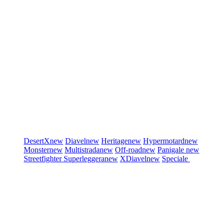
DesertX
new
Diavel
new
Heritage
new
Hypermotard
new
Monster
new
Multistrada
new
Off-road
new
Panigale
new
Streetfighter
Superleggera
new
XDiavel
new
Speciale