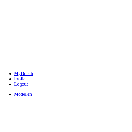
MyDucati
Profiel
Logout
Modellen