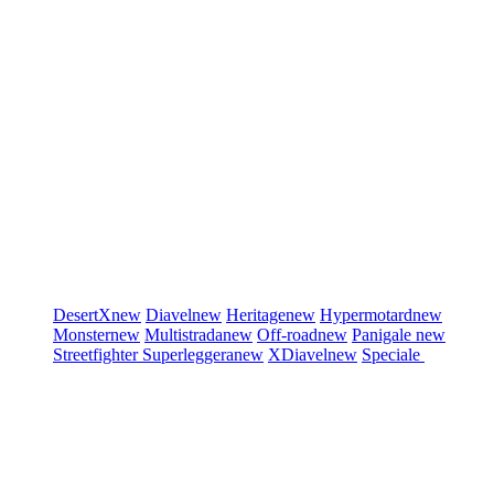
DesertX
new
Diavel
new
Heritage
new
Hypermotard
new
Monster
new
Multistrada
new
Off-road
new
Panigale
new
Streetfighter
Superleggera
new
XDiavel
new
Speciale