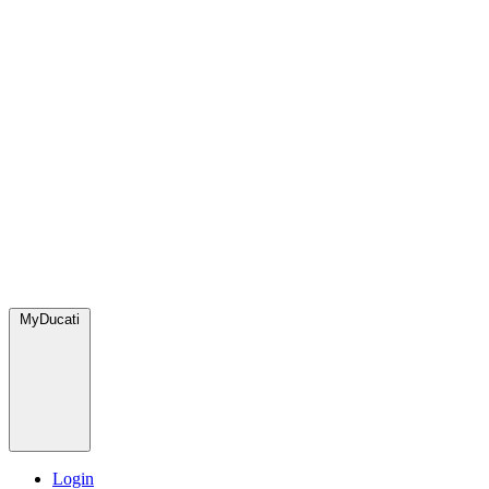
MyDucati
Login