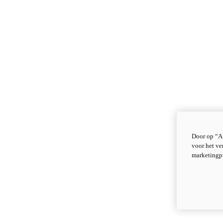
Door op “Al
voor het ve
marketingp