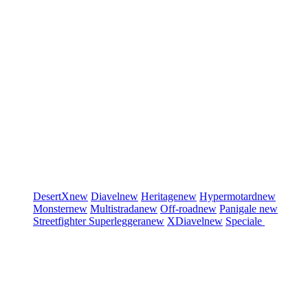
DesertX
new
Diavel
new
Heritage
new
Hypermotard
new
Monster
new
Multistrada
new
Off-road
new
Panigale
new
Streetfighter
Superleggera
new
XDiavel
new
Speciale