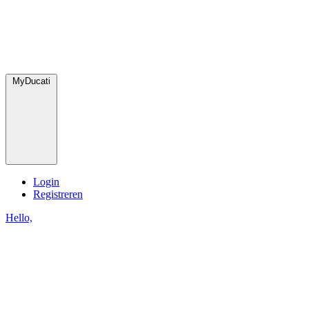
MyDucati
Login
Registreren
Hello,