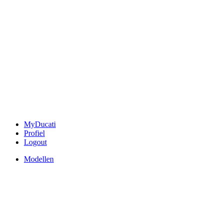
MyDucati
Profiel
Logout
Modellen