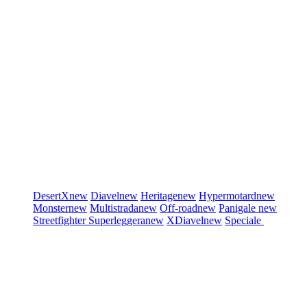
DesertX
new
Diavel
new
Heritage
new
Hypermotard
new
Monster
new
Multistrada
new
Off-road
new
Panigale
new
Streetfighter
Superleggera
new
XDiavel
new
Speciale